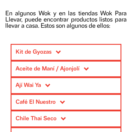
Productos pensados desde lo local 
lo disponible. ¡Sí hay!
En algunos Wok y en las tiendas Wok P
Llevar, puede encontrar productos listos p
llevar a casa. Estos son algunos de ellos:
Kit de Gyozas
Listas para preparar en casa, 9 gyozas congelad
Aceite de Maní / Ajonjolí
de setas, pollo, lomo, mixtas y salsa para gyozas.
Origen: Fusagasugá, Cundinamarca.
Ají Wai Ya
Los aceites de maní y ajonjolí se obtienen tras s
dorados y luego prensados para extraer su
Origen: Río Pirá Paraná, Vaupés.
aceites. Tienen un fuerte sabor y arom
Café El Nuestro