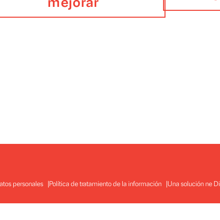
Sugerencia para
mejorar
mpo!