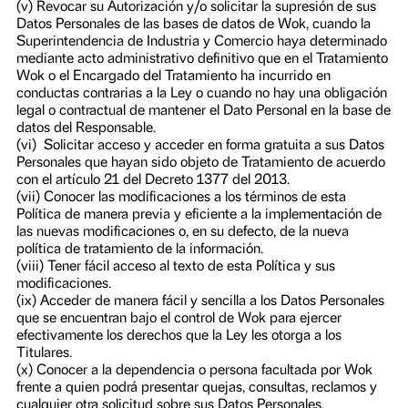
(iii) Presentar solicitudes ante Wok o el Encargado del
Tratamiento respecto del uso que le ha dado a sus Datos
Personales, y a que éstas le entreguen tal información.
(iv) Presentar ante la Superintendencia de Industria y
Comercio quejas por infracciones a la Ley.
(v) Revocar su Autorización y/o solicitar la supresión de s
Datos Personales de las bases de datos de Wok, cuando l
Superintendencia de Industria y Comercio haya determi
mediante acto administrativo definitivo que en el Tratami
Wok o el Encargado del Tratamiento ha incurrido en
conductas contrarias a la Ley o cuando no hay una obliga
legal o contractual de mantener el Dato Personal en la bas
datos del Responsable.
(vi) Solicitar acceso y acceder en forma gratuita a sus Da
Personales que hayan sido objeto de Tratamiento de acue
con el artículo 21 del Decreto 1377 del 2013.
(vii) Conocer las modificaciones a los términos de esta
Política de manera previa y eficiente a la implementación
las nuevas modificaciones o, en su defecto, de la nueva
política de tratamiento de la información.
(viii) Tener fácil acceso al texto de esta Política y sus
modificaciones.