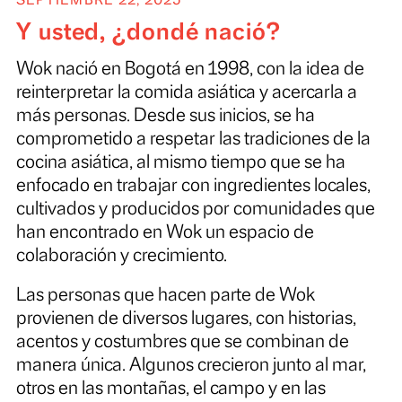
fue lo qu
SEPTIEMBRE 22, 2025
Y usted, ¿dondé nació?
Wok nació en Bogotá en 1998, con la idea d
reinterpretar la comida asiática y acercarla a
más personas. D
esde sus inicios, se ha
comprometido a respetar las tradiciones de 
cocina asiática, al mismo tiempo que se ha
enfocado en trabajar con ingredientes locale
cultivados y producidos por comunidades q
han encontrado en Wok un espacio de
colaboración y crecimiento.
Las personas que hacen parte de Wok
provienen de diversos lugares, con historias,