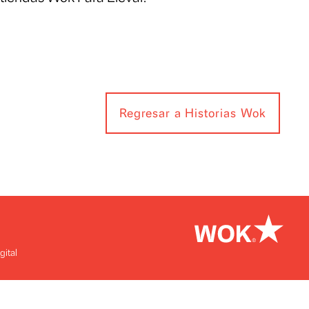
en nuestras tiendas Wok Para Llevar.
Regresar a Hist