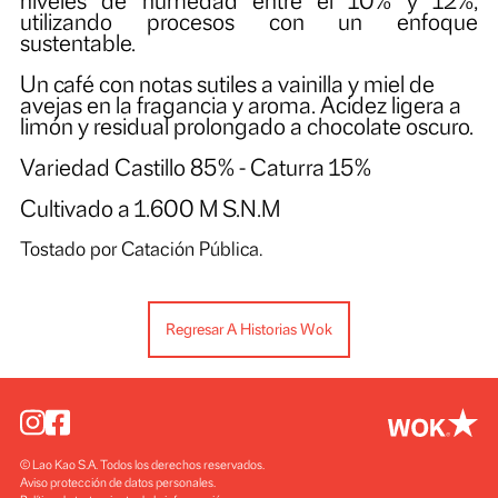
beneficiado bajo fermentación natural dura
22 horas en tanques y secado al sol hasta lo
niveles de humedad entre el 10% y 1
utilizando procesos con un enfo
sustentable.
Un café con notas sutiles a vainilla y miel de
avejas en la fragancia y aroma. Acidez ligera
limón y residual prolongado a chocolate oscu
Variedad Castillo 85% - Caturra 15%
Cultivado a 1.600 M S.N.M
Tostado por Catación Pública.
Regresar A Historias Wok